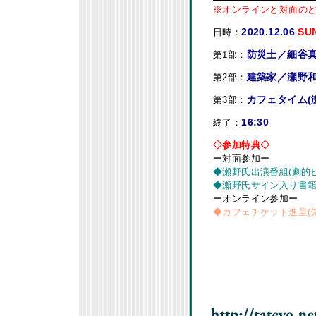
※オンラインと対面の
2020.12.06
S
日時：
防災士／細谷
第1部：
建築家／瀬野
第2部：
カフェタイム(
第3部：
16:30
終了：
◇参加特典◇
ー対面参加ー
◆瀬野氏出演番組(劇的
◆瀬野氏サイン入り書
ーオンライン参加ー
◆カフェチケット進呈(先