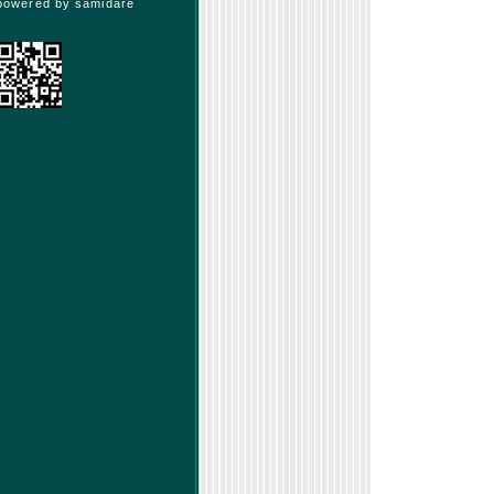
powered by
samidare