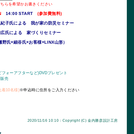
どちらを希望かお書きください
UN
14:00 START
(参加費無料)
真紀子氏による 我が家の防災セミナー
和広氏による 家づくりセミナー
瀬野氏×細谷氏×お客様×LINX山形）
ビフォーアフターなど)DVDプレゼント
籍販売
着10名様)
※申込時に住所をご入力ください
2020/11/16 10:10：Copyright (C)
金内勝彦設計工房