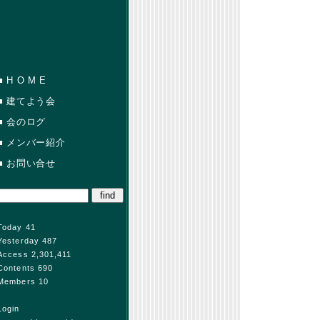
■
H O M E
■
建てよう会
■
会のログ
■
メンバー紹介
■
お問い合せ
Today 41
Yesterday 487
Access 2,301,411
Contents 690
Members 10
Login